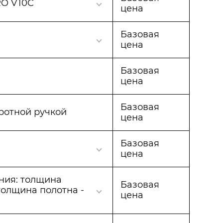
O V10C
цена
Базовая
цена
Базовая
цена
Базовая
оротной ручкой
цена
Базовая
цена
ения: толщина
Базовая
 толщина полотна -
цена