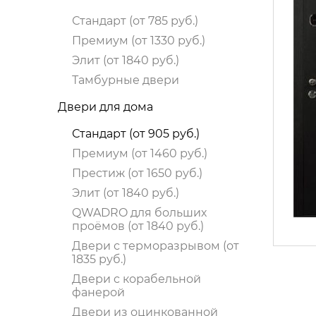
Стандарт (от 785 руб.)
Премиум (от 1330 руб.)
Элит (от 1840 руб.)
Тамбурные двери
Двери для дома
Стандарт (от 905 руб.)
Премиум (от 1460 руб.)
Престиж (от 1650 руб.)
Элит (от 1840 руб.)
QWADRO для больших
проёмов (от 1840 руб.)
Двери с терморазрывом (от
1835 руб.)
Двери c корабельной
фанерой
Двери из оцинкованной