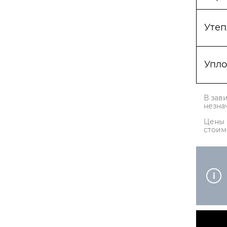
Утеп
Упло
В зав
незна
Цены 
стоим