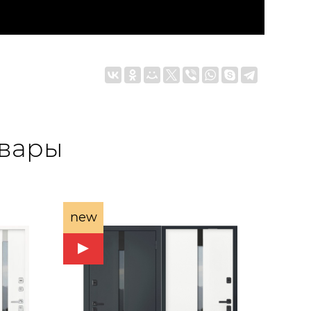
овары
new