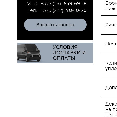
Брон
МТС
+375 (29)
549-69-18
ниж
Тел.
+375 (222)
70-10-70
Заказать звонок
Ручк
Ноч
УСЛОВИЯ
ДОСТАВКИ И
ОПЛАТЫ
Коли
упло
Допо
Деко
на п
нер