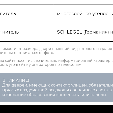
литель
многослойное утеплен
тнитель
SCHLEGEL (Германия) н
исимости от размера двери внешний вид готового изделия
чительно отличаться от фото.
на сайте носят исключительно информационный характер 
ость уточняйте у операторов по телефонам.
ВНИМАНИЕ!
Для дверей, имеющих контакт с улицей, обязатель
прямых воздействий осадков и солнечного света, а
избежание образования конденсата или наледи.