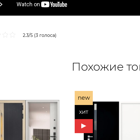
2.3/5 (3 голоса)
Похожие т
new
хит