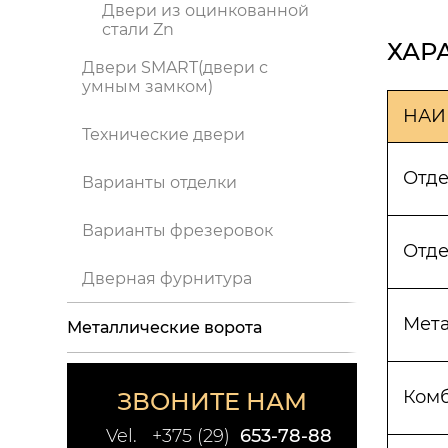
Двери из оцинкованной
стали Zn
ХАР
Двери SMART(двери с
умным замком)
НАИ
Технические двери
Отде
Варианты отделки
Варианты фрезеровок
Отде
Дверная фурнитура
Мет
Металлические ворота
Комб
ЗВОНИТЕ НАМ
Vel.
+375 (29)
653-78-88