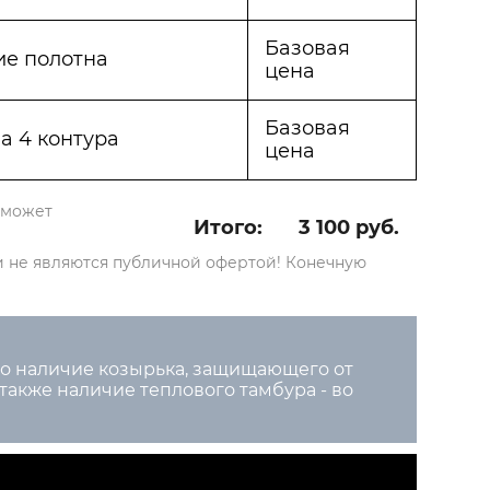
Базовая
ие полотна
цена
Базовая
а 4 контура
цена
 может
Итого:
3 100 руб.
и не являются публичной офертой! Конечную
но наличие козырька, защищающего от
 также наличие теплового тамбура - во