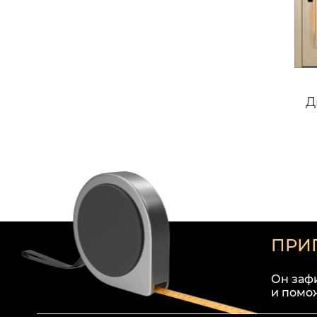
Д
ПРИ
Он заф
и помо