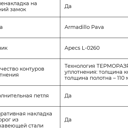
енакладка на
Да
ний замок
а
Armadillo Pava
ник
Apecs L-0260
Технология ТЕРМОРАЗ
чество контуров
уплотнения: толщина ко
тнения
толщина полотна – 110
лнительная петля
Да
ративная накладка
орог из
Да
жавеющей стали